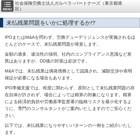
社会保険労務士法人ガルベラ･パートナーズ（東京都港
区）
MENU
未払残業問題をいかに処理するか!?
IPOまたはM&Aを問わず、労務デューデリジェンスが実施されるほ
とんどのケースで、未払残業問題が発覚します。
金額の過多、違法性の強弱、社内のコンプライアンス意識など差
異はありますが、DD後の対策は必須です。
M&Aでは、未払残業は偶発債務として認識され、減額交渉や表明
保証が必要になる場合もあります。
IPO準備支援では、程度に関わらず、原則として未払残業問題の存
在自体が許されず、場合によっては精算の対象になります。精算
による経済的負担や労働基準監督署の臨検リスクを最小化するよ
うに、専門のコンサルタントがご案内いたしますのでご安心くだ
さい。
以下では、未払残業になりやすいパターンの一例をご紹介いたし
ます。