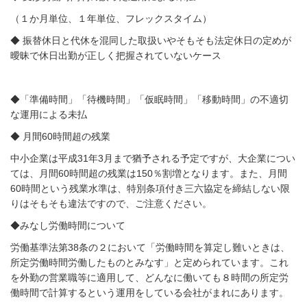
（１か月単位、１年単位、フレックスタイム）
◆ 振替休日と代休を混同した取扱いやそもそも法定休日の定めが
曖昧で休日出勤が正しく把握されていないケース
◆「準備時間」「待機時間」「仮眠時間」「移動時間」の不適切
な運用による未払
◆ 月間60時間超の残業
中小企業は平成31年3月まで猶予される予定ですが、大企業につい
ては、月間60時間超の残業は150％割増となります。また、月間
60時間という残業水準は、特別条項付き三六協定を締結しない限
りはそもそも違法ですので、ご注意ください。
◆みなし労働時間について
労働基準法第38条の２において「労働時間を算定し難いときは、
所定労働時間労働したものとみなす」と定められています。これ
を外勤の営業職等に適用して、どんなに働いても８時間の所定労
働時間で計算するという運用をしている会社がまれにあります。