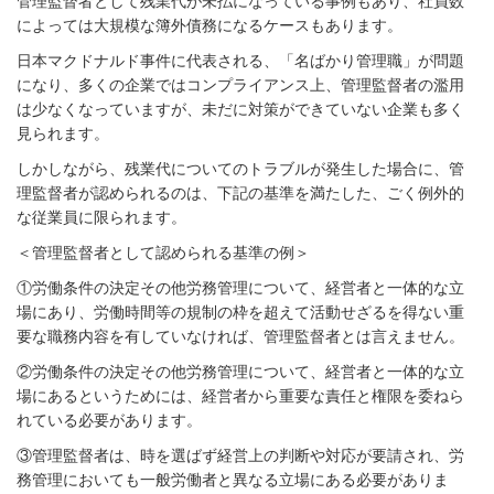
管理監督者として残業代が未払になっている事例もあり、社員数
によっては大規模な簿外債務になるケースもあります。
日本マクドナルド事件に代表される、「名ばかり管理職」が問題
になり、多くの企業ではコンプライアンス上、管理監督者の濫用
は少なくなっていますが、未だに対策ができていない企業も多く
見られます。
しかしながら、残業代についてのトラブルが発生した場合に、管
理監督者が認められるのは、下記の基準を満たした、ごく例外的
な従業員に限られます。
＜管理監督者として認められる基準の例＞
①労働条件の決定その他労務管理について、経営者と一体的な立
場にあり、労働時間等の規制の枠を超えて活動せざるを得ない重
要な職務内容を有していなければ、管理監督者とは言えません。
②労働条件の決定その他労務管理について、経営者と一体的な立
場にあるというためには、経営者から重要な責任と権限を委ねら
れている必要があります。
③管理監督者は、時を選ばず経営上の判断や対応が要請され、労
務管理においても一般労働者と異なる立場にある必要がありま