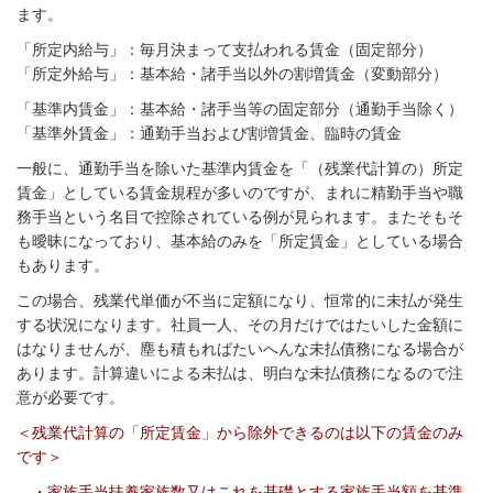
ます。
「所定内給与」：毎月決まって支払われる賃金（固定部分）
「所定外給与」：基本給・諸手当以外の割増賃金（変動部分）
「基準内賃金」：基本給・諸手当等の固定部分（通勤手当除く）
「基準外賃金」：通勤手当および割増賃金、臨時の賃金
一般に、通勤手当を除いた基準内賃金を「（残業代計算の）所定
賃金」としている賃金規程が多いのですが、まれに精勤手当や職
務手当という名目で控除されている例が見られます。またそもそ
も曖昧になっており、基本給のみを「所定賃金」としている場合
もあります。
この場合、残業代単価が不当に定額になり、恒常的に未払が発生
する状況になります。社員一人、その月だけではたいした金額に
はなりませんが、塵も積もればたいへんな未払債務になる場合が
あります。計算違いによる未払は、明白な未払債務になるので注
意が必要です。
＜残業代計算の「所定賃金」から除外できるのは以下の賃金のみ
です＞
・家族手当扶養家族数又はこれを基礎とする家族手当額を基準