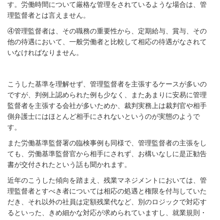
す。労働時間について厳格な管理をされているような場合は、管
理監督者とは言えません。
④管理監督者は、その職務の重要性から、定期給与、賞与、その
他の待遇において、一般労働者と比較して相応の待遇がなされて
いなければなりません。
こうした基準を理解せず、管理監督者を主張するケースが多いの
ですが、判例上認められた例も少なく、またあまりに安易に管理
監督者を主張する会社が多いためか、裁判実務上は裁判官や相手
側弁護士にはほとんど相手にされないというのが実態のようで
す。
また労働基準監督署の臨検事例も同様で、管理監督者の主張をし
ても、労働基準監督官から相手にされず、お構いなしに是正勧告
書が交付されたという話も聞かれます。
近年のこうした傾向を踏まえ、残業マネジメントにおいては、管
理監督者とすべき者については相応の処遇と権限を付与していた
だき、それ以外の社員は定額残業代など、別のロジックで対応す
るといった、きめ細かな対応が求められていますし、就業規則・