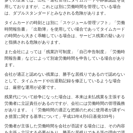
多くの企業では、出社・退社管理にタイムカードや静脈認証を使
用しておりますが、これとは別に労働時間を管理している場合
は、ダブルスタンダードとみなされる危険があります。
タイムカードの時刻とは別に「スケジュール管理ソフト」「労働
時間報告書」「出勤簿」を使用してい場合であってタイムカード
の時間から大きく乖離している場合は、サービス残業の疑いあり
と指摘される危険があります。
また会社によっては「残業許可制度」「自己申告制度」「労働時
間報告書」などによって別途労働時間を申告している場合があり
ます。
会社が適正と認めない残業は、勝手な居残りであるので認めない
として、タイムカードや出退勤記録を修正しているような場合
は、厳密な運用が必要です。
残業代について紛争になった場合は、本来は未払残業を主張する
労働者に立証責任があるのですが、会社には労働時間の管理義務
があります。（「労働時間の適正な把握のために使用者が講ずべ
き措置に関する基準について」平成
13
年
4
月
6
日基発
339
号）
労働者が主張した労働時間を会社が否認する場合には、その内容
を主張・立証する必要があり、勝手な居残りである等の理由で漠